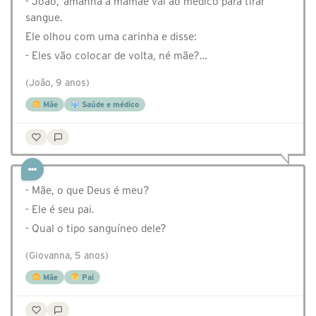
- João, amanhã a mamãe vai ao médico para tirar
sangue.
Ele olhou com uma carinha e disse:
- Eles vão colocar de volta, né mãe?…
(João, 9 anos)
Mãe
Saúde e médico
- Mãe, o que Deus é meu?
- Ele é seu pai.
- Qual o tipo sanguíneo dele?
(Giovanna, 5 anos)
Mãe
Pai