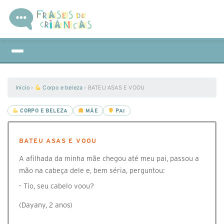
Início
›
Corpo e beleza
›
BATEU ASAS E VOOU
CORPO E BELEZA
MÃE
PAI
BATEU ASAS E VOOU
A afilhada da minha mãe chegou até meu pai, passou a
mão na cabeça dele e, bem séria, perguntou:
- Tio, seu cabelo voou?
(Dayany, 2 anos)