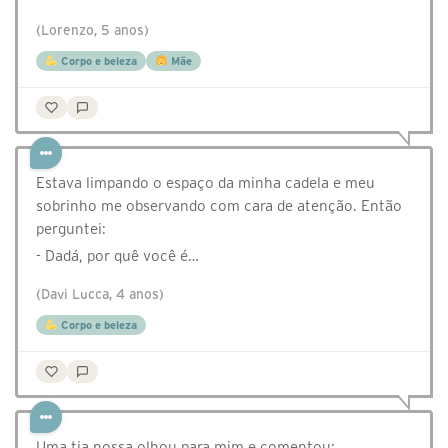
(Lorenzo, 5 anos)
Corpo e beleza
Mãe
Estava limpando o espaço da minha cadela e meu
sobrinho me observando com cara de atenção. Então
perguntei:
- Dadá, por quê você é…
(Davi Lucca, 4 anos)
Corpo e beleza
Uma tia nossa olhou para mim e comentou: