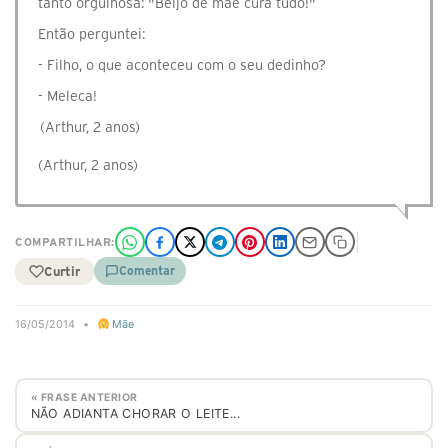
tanto orgulhosa: "Beijo de mãe cura tudo!"
Então perguntei:
- Filho, o que aconteceu com o seu dedinho?
- Meleca!
(Arthur, 2 anos)
(Arthur, 2 anos)
COMPARTILHAR:
Curtir
Comentar
16/05/2014
•
Mãe
« FRASE ANTERIOR
NÃO ADIANTA CHORAR O LEITE...