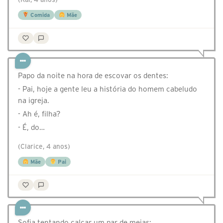
Comida
Mãe
Papo da noite na hora de escovar os dentes:
- Pai, hoje a gente leu a história do homem cabeludo
na igreja.
- Ah é, filha?
- É, do…
(Clarice, 4 anos)
Mãe
Pai
Sofia tentando calçar um par de meias: