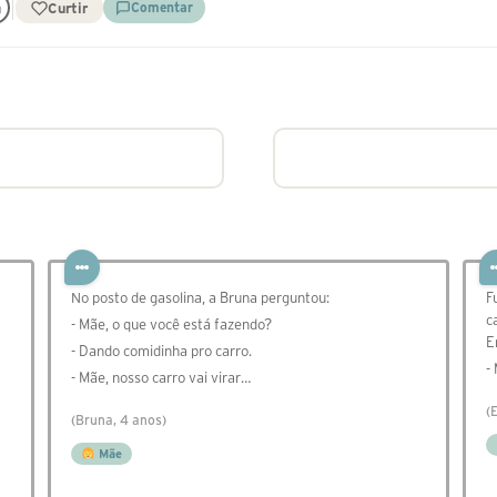
Curtir
Comentar
No posto de gasolina, a Bruna perguntou:
F
c
- Mãe, o que você está fazendo?
E
- Dando comidinha pro carro.
-
- Mãe, nosso carro vai virar…
(
(Bruna, 4 anos)
Mãe