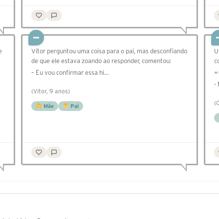
e
Vítor perguntou uma coisa para o pai, mas desconfiando
U
de que ele estava zoando ao responder, comentou:
c
– Eu vou confirmar essa hi…
=
-
(Vitor, 9 anos)
(
Mãe
Pai