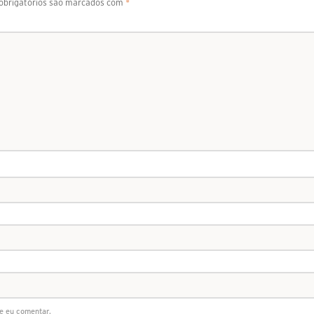
brigatórios são marcados com
*
e eu comentar.