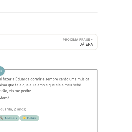
PRÓXIMA FRASE »
JÁ ERA
ui fazer a Eduarda dormir e sempre canto uma música
alma que fala que eu a amo e que ela é meu bebê.
ntão, ela me pediu:
 Mamã…
Eduarda, 2 anos)
Animais
Bebês