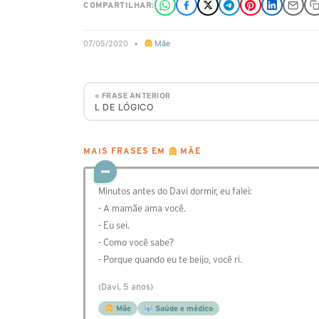
COMPARTILHAR:
07/05/2020
•
Mãe
« FRASE ANTERIOR
L DE LÓGICO
MAIS FRASES EM
MÃE
Minutos antes do Davi dormir, eu falei:
- A mamãe ama você.
- Eu sei.
- Como você sabe?
- Porque quando eu te beijo, você ri.
(Davi, 5 anos)
Mãe
Saúde e médico