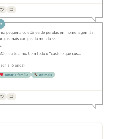
ma pequena coletânea de pérolas em homenagem às
orujas mais corujas do mundo <3
=
 Mãe, eu te amo. Com todo o "custe o que cus…
Cecília, 6 anos)
Amor e família
Animais