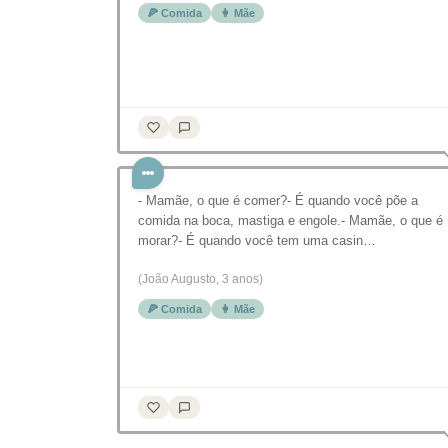
🍕 Comida
👩 Mãe
- Mamãe, o que é comer?- É quando você põe a
comida na boca, mastiga e engole.- Mamãe, o que é
morar?- É quando você tem uma casin…
(João Augusto, 3 anos)
🍕 Comida
👩 Mãe