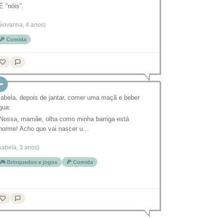
 É "nóis".
Giovanna, 4 anos)
🍕 Comida
sabela, depois de jantar, comer uma maçã e beber
gua:
 Nossa, mamãe, olha como minha barriga está
norme! Acho que vai nascer u…
Isabela, 3 anos)
🎮 Brinquedos e jogos
🍕 Comida