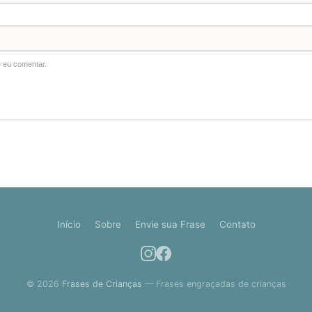
 eu comentar.
Início
Sobre
Envie sua Frase
Contato
© 2026
Frases de Crianças
— Frases engraçadas de crianças