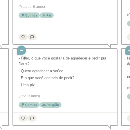
-
(Mateus, 6 anos)
(
🍕 Comida
👨 Pai
- Filho, o que você gostaria de agradecer e pedir pra
I
Deus?
á
- Quero agradecer a saúde.
-
e
- E o que você gostaria de pedir?
- Uma piz…
(
(Levi, 3 anos)
🍕 Comida
🙏 Religião