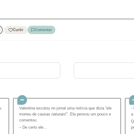
Curtir
Comentar
u
Valentina escutou no jornal uma notícia que dizia “ele
-
morreu de causas naturais!”. Ela pensou um pouco e
a
comentou:
Q
– De certo ele…
p