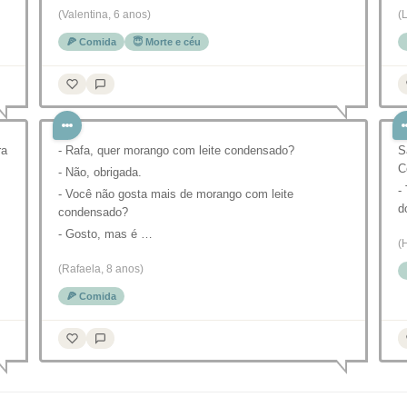
(Valentina, 6 anos)
(
🍕 Comida
😇 Morte e céu
ra
- Rafa, quer morango com leite condensado?
S
C
- Não, obrigada.
-
- Você não gosta mais de morango com leite
d
condensado?
- Gosto, mas é …
(
(Rafaela, 8 anos)
🍕 Comida