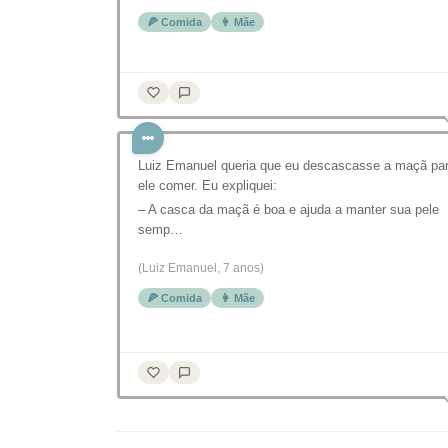
🍕 Comida
👩 Mãe
Luiz Emanuel queria que eu descascasse a maçã pa
ele comer. Eu expliquei:
– A casca da maçã é boa e ajuda a manter sua pele
semp…
(Luiz Emanuel, 7 anos)
🍕 Comida
👩 Mãe