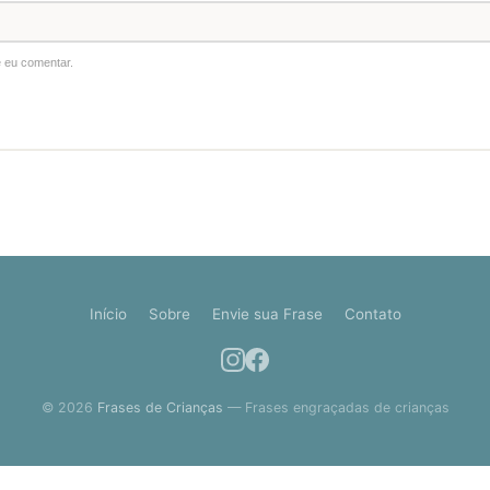
 eu comentar.
Início
Sobre
Envie sua Frase
Contato
© 2026
Frases de Crianças
— Frases engraçadas de crianças