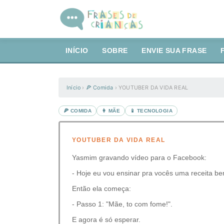
INÍCIO
SOBRE
ENVIE SUA FRASE
Início
›
🍕 Comida
›
YOUTUBER DA VIDA REAL
🍕 COMIDA
👩 MÃE
📱 TECNOLOGIA
YOUTUBER DA VIDA REAL
Yasmim gravando vídeo para o Facebook:
- Hoje eu vou ensinar pra vocês uma receita b
Então ela começa:
- Passo 1: "Mãe, to com fome!".
E agora é só esperar.