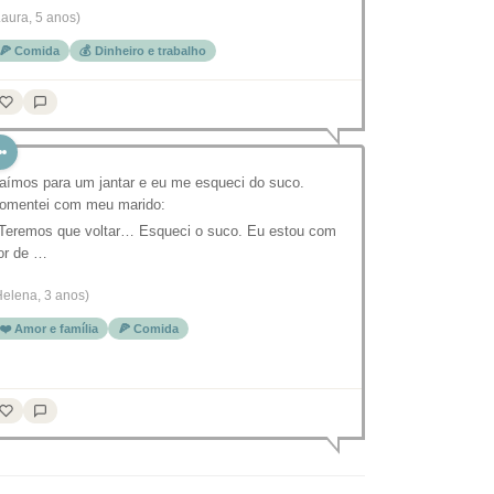
Laura, 5 anos)
🍕 Comida
💰 Dinheiro e trabalho
aímos para um jantar e eu me esqueci do suco.
omentei com meu marido:
 Teremos que voltar… Esqueci o suco. Eu estou com
or de …
Helena, 3 anos)
❤️ Amor e família
🍕 Comida