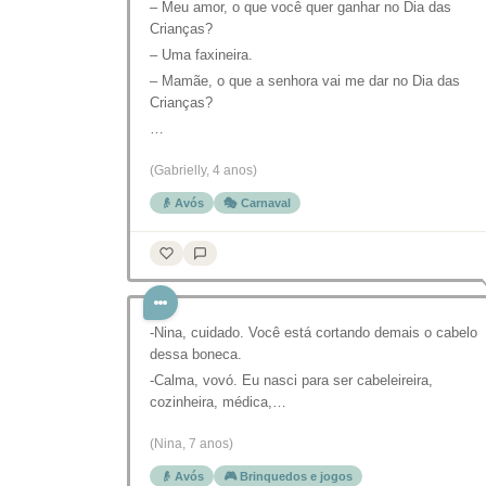
– Meu amor, o que você quer ganhar no Dia das
Crianças?
– Uma faxineira.
– Mamãe, o que a senhora vai me dar no Dia das
Crianças?
…
(Gabrielly, 4 anos)
👴 Avós
🎭 Carnaval
-Nina, cuidado. Você está cortando demais o cabelo
dessa boneca.
-Calma, vovó. Eu nasci para ser cabeleireira,
cozinheira, médica,…
(Nina, 7 anos)
👴 Avós
🎮 Brinquedos e jogos