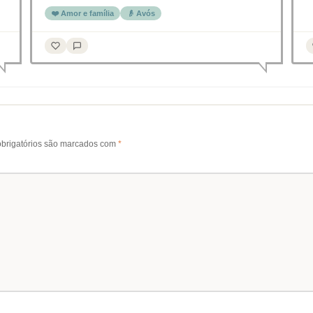
❤️ Amor e família
👴 Avós
brigatórios são marcados com
*