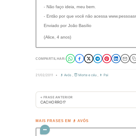
- Não faço ideia, meu bem.
- Então por que você não acessa www.pessoas
Enviado por João Basílio
(Alice, 4 anos)
COMPARTILHAR:
21/02/2011
•
👴 Avós
,
😇 Morte e céu
,
👨 Pai
« FRASE ANTERIOR
CACHORRO!?
MAIS FRASES EM 👴 AVÓS