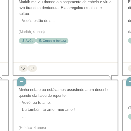
Mariáh me viu tirando o alongamento de cabelo e viu a
E
avó tirando a dentadura. Ela arregalou os olhos e
d
soltou:
-
– Vocês estão de s…
d
(Mariáh, 4 anos)
(
👴 Avós
💪 Corpo e beleza
Minha neta e eu estávamos assistindo a um desenho
-
quando ela falou de repente:
-
– Vovó, eu te amo.
(
– Eu também te amo, meu amor!
– …
(Heloisa. 4 anos)