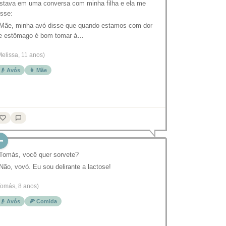
stava em uma conversa com minha filha e ela me
isse:
 Mãe, minha avó disse que quando estamos com dor
e estômago é bom tomar á…
Melissa, 11 anos)
👴 Avós
👩 Mãe
 Tomás, você quer sorvete?
 Não, vovó. Eu sou delirante a lactose!
Tomás, 8 anos)
👴 Avós
🍕 Comida