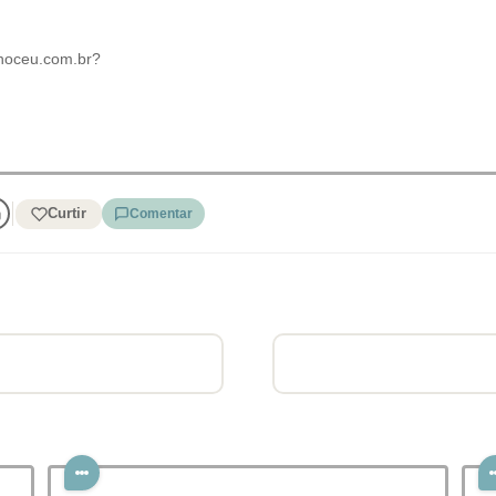
noceu.com.br?
Curtir
Comentar