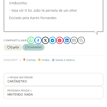
irmãozinho:
- Veja só! O tio João tá perneta de um olho!
Enviado pela Karen Fernandes
COMPARTILHAR:
Curtir
Comentar
21/02/2011
•
Comida
,
Irmãos
,
Saúde e médico
« FRASE ANTERIOR
CARÔMETRO
PRÓXIMA FRASE »
NINTENDO NADA