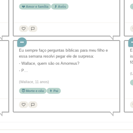
❤️ Amor e família
👴 Avós
Eu sempre faço perguntas bíblicas para meu filho e
E
essa semana resolvi pegar ele de surpresa:
i
f
- Wallace, quem são os Amorreus?
- P…
(
(Wallace, 11 anos)
😇 Morte e céu
👨 Pai