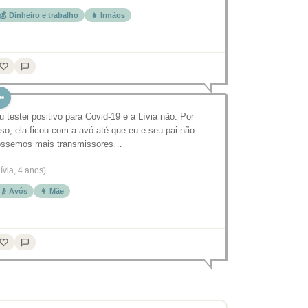
💰 Dinheiro e trabalho
👧 Irmãos
u testei positivo para Covid-19 e a Lívia não. Por
sso, ela ficou com a avó até que eu e seu pai não
ôssemos mais transmissores…
Lívia, 4 anos)
👴 Avós
👩 Mãe