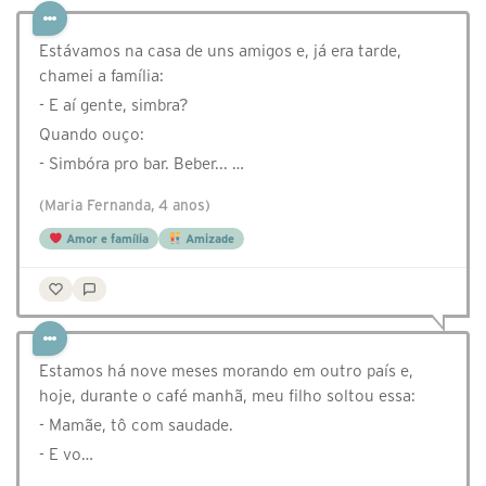
Estávamos na casa de uns amigos e, já era tarde,
chamei a família:
- E aí gente, simbra?
Quando ouço:
- Simbóra pro bar. Beber... …
(Maria Fernanda, 4 anos)
Amor e família
Amizade
Estamos há nove meses morando em outro país e,
hoje, durante o café manhã, meu filho soltou essa:
- Mamãe, tô com saudade.
- ⁠E vo…