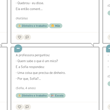
- Quebrou - eu disse.
(
Ela então coment…
(Natália)
Dinheiro e trabalho
Mãe
A professora perguntou:
–
- Quem sabe o que é um mico?
–
E a Sofia respondeu:
–
- Uma coisa que precisa de dinheiro.
(
- Por que, Sofia?…
(Sofia, 4 anos)
Dinheiro e trabalho
Escola