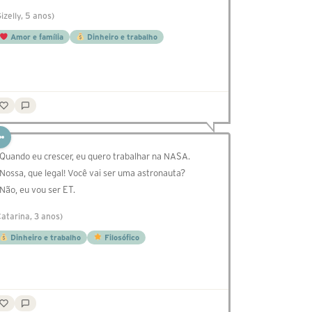
Gizelly, 5 anos)
Amor e família
Dinheiro e trabalho
 Quando eu crescer, eu quero trabalhar na NASA.
 Nossa, que legal! Você vai ser uma astronauta?
 Não, eu vou ser ET.
Catarina, 3 anos)
Dinheiro e trabalho
Filosófico