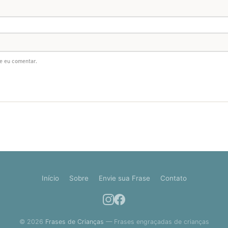
e eu comentar.
Início
Sobre
Envie sua Frase
Contato
© 2026
Frases de Crianças
— Frases engraçadas de crianças