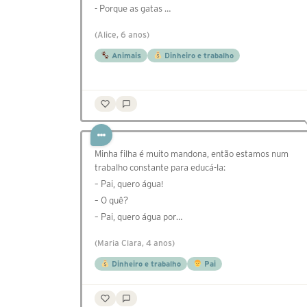
- ⁠Porque as gatas …
(Alice, 6 anos)
Animais
Dinheiro e trabalho
Minha filha é muito mandona, então estamos num
trabalho constante para educá-la:
– Pai, quero água!
– O quê?
– Pai, quero água por…
(Maria Clara, 4 anos)
Dinheiro e trabalho
Pai