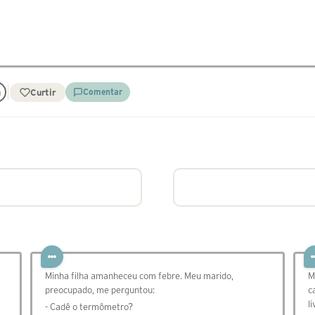
Curtir
Comentar
Minha filha amanheceu com febre. Meu marido,
⁣
preocupado, me perguntou:
c
l
- Cadê o termômetro?