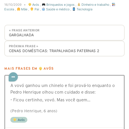
16/10/2009
•
Avós
,
Brinquedos e jogos
,
Dinheiro e trabalho
,
Escola
,
Mãe
,
Pai
,
Saúde e médico
,
Tecnologia
« FRASE ANTERIOR
GARGALHADA
PRÓXIMA FRASE »
CENAS DOMÉSTICAS: TRAPALHADAS PATERNAS 2
MAIS FRASES EM
AVÓS
A vovó ganhou um chinelo e foi prová-lo enquanto o
Pedro Henrique olhou com cuidado e disse:
– Ficou certinho, vovó. Mas você quem…
(Pedro Henrique, 6 anos)
Avós