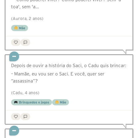
toa', sem 'a…
(Aurora, 2 anos)
Mãe
Depois de ouvir a história do Saci, o Cadu quis brincar:
– Mamãe, eu vou ser o Saci. E você, quer ser
“assassina”?
(Cadu, 4 anos)
Brinquedos e jogos
Mãe