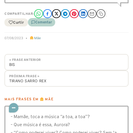
COMPARTILHAR:
Curtir
Comentar
07/08/2023
•
Mãe
« FRASE ANTERIOR
BIS
PRÓXIMA FRASE »
TIRANO SARRO REX
MAIS FRASES EM
MÃE
– Mamãe, toca a música “a toa, a toa”?
– Que música é essa, Aurora?
– “Como poderei viver? Como poderei viver? Sem 'a