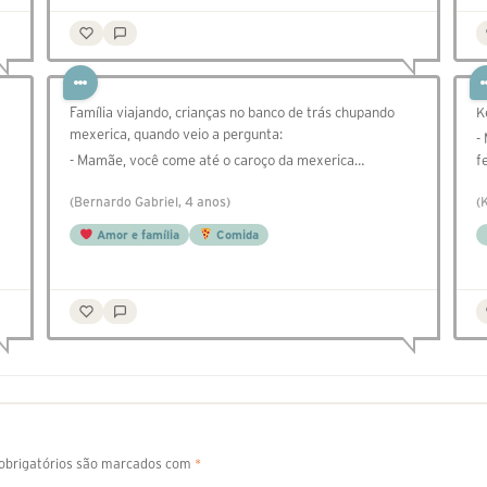
Família viajando, crianças no banco de trás chupando
K
mexerica, quando veio a pergunta:
-
- Mamãe, você come até o caroço da mexerica…
f
(Bernardo Gabriel, 4 anos)
(
Amor e família
Comida
brigatórios são marcados com
*