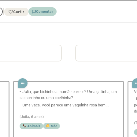
Curtir
Comentar
– Julia, que bichinho a mamãe parece? Uma gatinha, um
V
cachorrinho ou uma coelhinha?
-
– Uma vaca. Você parece uma vaquinha rosa bem …
p
d
(Julia, 6 anos)
(
Animais
Mãe