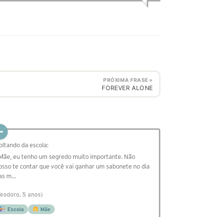
PRÓXIMA FRASE »
FOREVER ALONE
oltando da escola:
 Mãe, eu tenho um segredo muito importante. Não
osso te contar que você vai ganhar um sabonete no dia
as m…
Teodoro, 5 anos)
Escola
Mãe