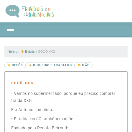
Início
›
Bebês
›
COCÔ XXG
BEBÊS
DINHEIRO E TRABALHO
MÃE
COCÔ XXG
- Vamos no supermercado, porque eu preciso comprar
fralda XXG.
E o Antonio completa:
- E fralda cocôG também mamãe!
Enviado pela Renata Beirouth