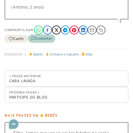
(Antonio, 2 anos)
COMPARTILHAR:
Curtir
Comentar
01/04/2010
•
Bebês
,
Dinheiro e trabalho
,
Mãe
« FRASE ANTERIOR
CARA LAVADA
PRÓXIMA FRASE »
PARTICIPE DO BLOG
MAIS FRASES EM
BEBÊS
- Filho, temos que ver se vai ter futebol na sexta