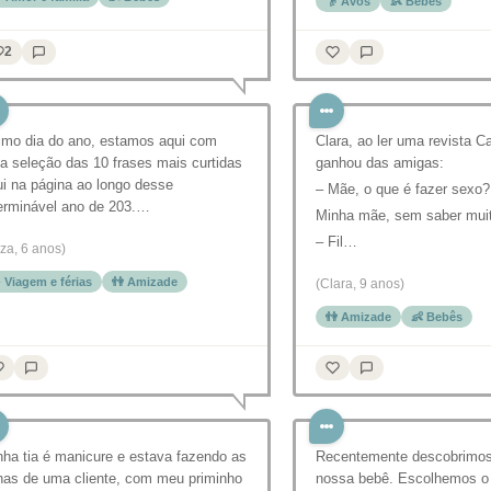
👴 Avós
👶 Bebês
2
timo dia do ano, estamos aqui com
Clara, ao ler uma revista C
a seleção das 10 frases mais curtidas
ganhou das amigas:
i na página ao longo desse
– Mãe, o que é fazer sexo?
terminável ano de 203.…
Minha mãe, sem saber muit
– Fil…
iza, 6 anos)
️ Viagem e férias
👫 Amizade
(Clara, 9 anos)
👫 Amizade
👶 Bebês
ha tia é manicure e estava fazendo as
Recentemente descobrimos
has de uma cliente, com meu priminho
nossa bebê. Escolhemos o