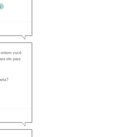
s
e ontem você
ara ele para
peta?