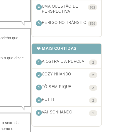
UMA QUESTÃO DE
4
532
PERSPECTIVA
PERIGO NO TRÂNSITO
5
529
apricho que
❤️ MAIS CURTIDAS
o o que dizer:
A OSTRA E A PÉROLA
1
2
COZY NHANDO
2
2
TÔ SEM PIQUE
3
2
PET IT
4
2
VAI SONHANDO
5
1
 o sexo da
 nome e