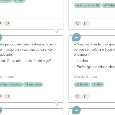
 Bebês
👩 Mãe
❤️ Amor e família
👶 Bebê
ste período de Natal, estamos fazendo
– Mãe, você se lembra qu
a missão para cada dia do calendário
perdeu seu celular e ligou p
 advento.
encontrar?
ovó, lê pra mim a missão de hoje?
– Lembro.
…
– Então liga pra minha chu
ca, 4 anos)
(Cecília, 3 anos)
️ Amor e família
👫 Amizade
👶 Bebês
👩 Mãe