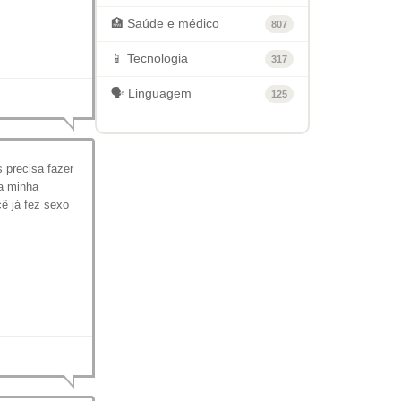
🏥 Saúde e médico
807
📱 Tecnologia
317
🗣️ Linguagem
125
 precisa fazer
da minha
cê já fez sexo