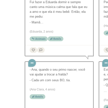
Fui fazer a Eduarda dormir e sempre
Ped
canto uma música calma que fala que eu
irm
a amo e que ela é meu bebê. Então, ela
faz
me pediu:
mã
- Mamã…
(He
(Eduarda, 2 anos)

🐾 Animais
👶 Bebês
- Ana, quando o seu primo nascer, você
Est
vai ajudar a trocar a fralda?
e, 
per
- Cada um com seus BO, tia.
- Q
(Ana Clara, 4 anos)
…
👶 Bebês
(Fe
