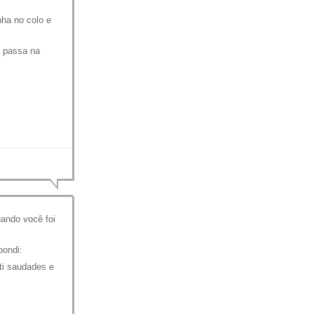
ha no colo e
e passa na
ando você foi
pondi:
ti saudades e