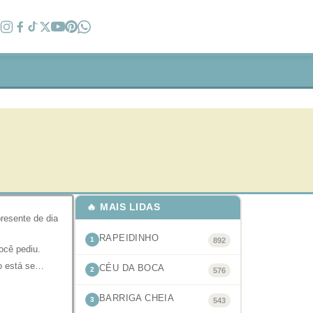
🔥 MAIS LIDAS
resente de dia
RAPEIDINHO
1
892
ocê pediu.
ão está se…
CÉU DA BOCA
2
576
BARRIGA CHEIA
3
543