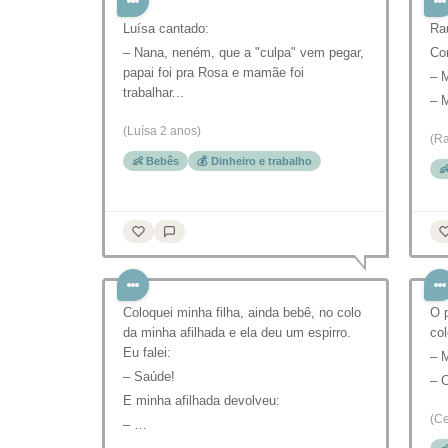
Luísa cantado:
Ra
– Nana, neném, que a "culpa" vem pegar,
Com
papai foi pra Rosa e mamãe foi
– 
trabalhar...
– M
(Luísa 2 anos)
(Ra
👶 Bebês
💰 Dinheiro e trabalho

Coloquei minha filha, ainda bebê, no colo
O 
da minha afilhada e ela deu um espirro.
col
Eu falei:
– 
– Saúde!
– C
E minha afilhada devolveu:
(Ce
– …