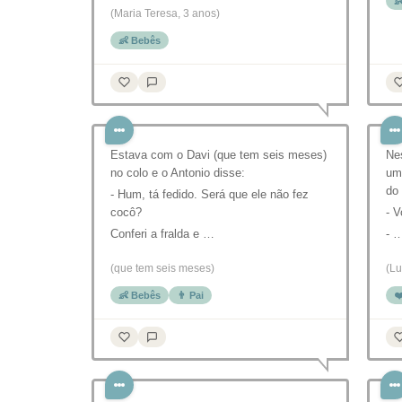

(Maria Teresa, 3 anos)
👶 Bebês
Estava com o Davi (que tem seis meses)
Ne
no colo e o Antonio disse:
um
do
- Hum, tá fedido. Será que ele não fez
cocô?
- V
Conferi a fralda e …
- 
(que tem seis meses)
(Lu
👶 Bebês
👨 Pai
❤