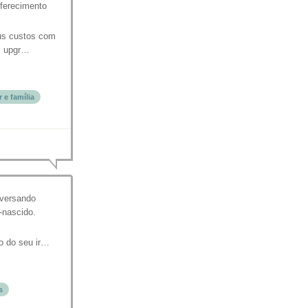
oferecimento
eus custos com
m upgr…
 e família
nversando
-nascido.
to do seu ir…
s