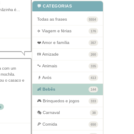
:
💬 CATEGORIAS
rmãzinha é…
Todas as frases
5554
✈️ Viagem e férias
176
❤️ Amor e família
357
👫 Amizade
260
🐾 Animais
335
la com um
 mochila.
👴 Avós
413
dou o casaco e
👶 Bebês
144
🎮 Brinquedos e jogos
333
s
🎭 Carnaval
38
🍕 Comida
650