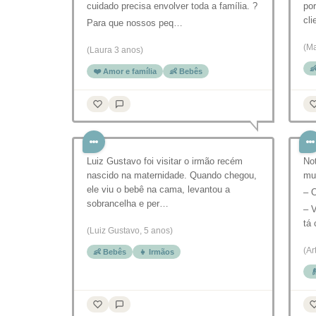
cuidado precisa envolver toda a família. ?
por
cl
Para que nossos peq…
(Ma
(Laura 3 anos)

❤️ Amor e família
👶 Bebês
Luiz Gustavo foi visitar o irmão recém
No
nascido na maternidade. Quando chegou,
mui
ele viu o bebê na cama, levantou a
– O
sobrancelha e per…
– V
tá
(Luiz Gustavo, 5 anos)
(Ar
👶 Bebês
👧 Irmãos
