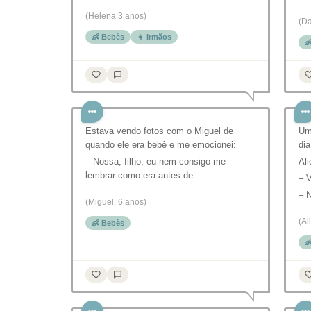
(Helena 3 anos)
(Da
👶 Bebês
👧 Irmãos

Estava vendo fotos com o Miguel de
Uma
quando ele era bebê e me emocionei:
dia
– Nossa, filho, eu nem consigo me
Ali
lembrar como era antes de…
– 
– N
(Miguel, 6 anos)
(Al
👶 Bebês
