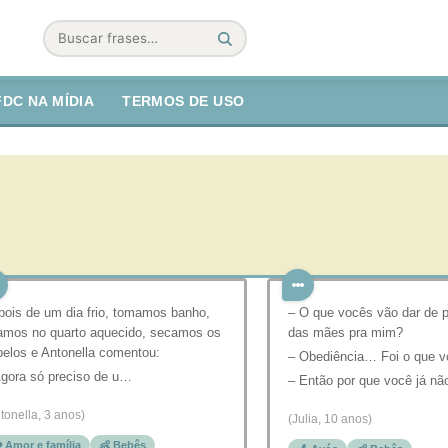
Buscar
FDC NA MÍDIA
TERMOS DE USO
pois de um dia frio, tomamos banho,
– O que vocês vão dar de p
camos no quarto aquecido, secamos os
das mães pra mim?
belos e Antonella comentou:
– Obediência… Foi o que v
Agora só preciso de u…
– Então por que você já n
tonella, 3 anos)
(Julia, 10 anos)
️ Amor e família
👶 Bebês