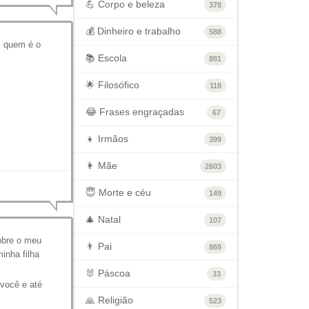
💪 Corpo e beleza
378
💰 Dinheiro e trabalho
588
, quem é o
📚 Escola
881
🌟 Filosófico
118
😂 Frases engraçadas
67
👧 Irmãos
399
👩 Mãe
2603
😇 Morte e céu
149
🎄 Natal
107
obre o meu
👨 Pai
869
inha filha
🐰 Páscoa
33
você e até
🙏 Religião
523