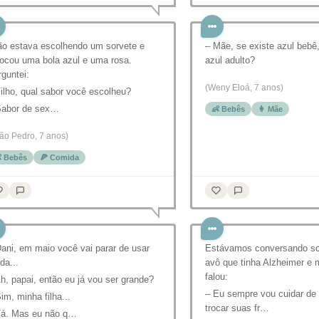
ão estava escolhendo um sorvete e
– Mãe, se existe azul bebê
locou uma bola azul e uma rosa.
azul adulto?
guntei:
(Weny Eloá, 7 anos)
ilho, qual sabor você escolheu?
Sabor de sex…
👶 Bebês
👩 Mãe
ão Pedro, 7 anos)
 Bebês
🍕 Comida
ani, em maio você vai parar de usar
Estávamos conversando s
lda...
avô que tinha Alzheimer e m
falou:
h, papai, então eu já vou ser grande?
– Eu sempre vou cuidar de 
im, minha filha...
trocar suas fr…
Tá. Mas eu não q…