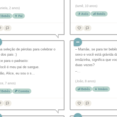
(Iumê, 10 anos)
niela, 2 anos)
👴 Avós
👶 Bebês
 Bebês
👨 Pai
 seleção de pérolas para celebrar o
– Mamãe, se para ter bebês
 dos pais :)
sexo e você está grávida 
irmãzinha, significa que vo
ce para o padrasto:
duas vezes?
Você é meu pai de sangue.
–…
ão, Alice, eu sou o s…
(João, 8 anos)
ice, 7 anos)
👶 Bebês
👧 Irmãos
 Bebês
🍕 Comida