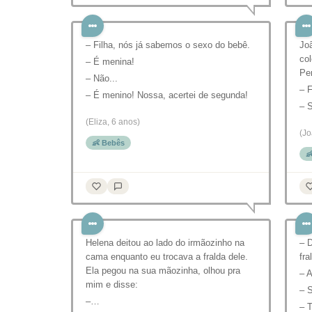
– Filha, nós já sabemos o sexo do bebê.
Jo
co
– É menina!
Per
– Não...
– F
– É menino! Nossa, acertei de segunda!
– 
(Eliza, 6 anos)
(Jo
👶 Bebês

Helena deitou ao lado do irmãozinho na
– D
cama enquanto eu trocava a fralda dele.
fra
Ela pegou na sua mãozinha, olhou pra
– A
mim e disse:
– S
–…
– 