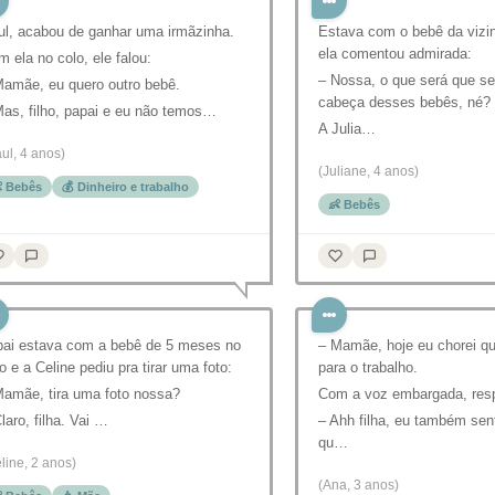
ul, acabou de ganhar uma irmãzinha.
Estava com o bebê da vizin
ela comentou admirada:
 ela no colo, ele falou:
– Nossa, o que será que s
Mamãe, eu quero outro bebê.
cabeça desses bebês, né?
as, filho, papai e eu não temos…
A Julia…
ul, 4 anos)
(Juliane, 4 anos)
 Bebês
💰 Dinheiro e trabalho
👶 Bebês
pai estava com a bebê de 5 meses no
– Mamãe, hoje eu chorei qu
o e a Celine pediu pra tirar uma foto:
para o trabalho.
Mamãe, tira uma foto nossa?
Com a voz embargada, res
laro, filha. Vai …
– Ahh filha, eu também sen
qu…
line, 2 anos)
(Ana, 3 anos)