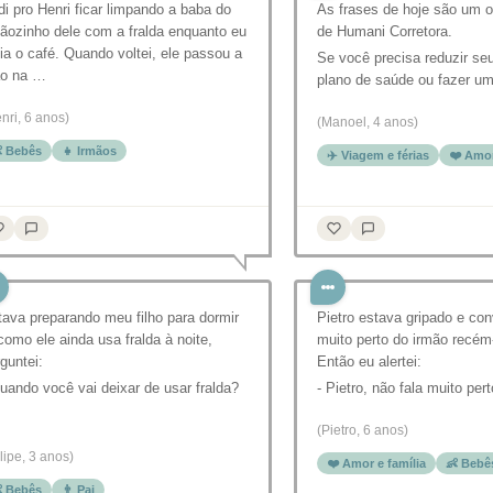
i pro Henri ficar limpando a baba do
As frases de hoje são um 
ãozinho dele com a fralda enquanto eu
de Humani Corretora.
ia o café. Quando voltei, ele passou a
Se você precisa reduzir s
o na …
plano de saúde ou fazer u
nri, 6 anos)
(Manoel, 4 anos)
 Bebês
👧 Irmãos
✈️ Viagem e férias
❤️ Amor
ava preparando meu filho para dormir
Pietro estava gripado e co
como ele ainda usa fralda à noite,
muito perto do irmão recém
guntei:
Então eu alertei:
uando você vai deixar de usar fralda?
- Pietro, não fala muito per
(Pietro, 6 anos)
lipe, 3 anos)
❤️ Amor e família
👶 Bebê
 Bebês
👨 Pai