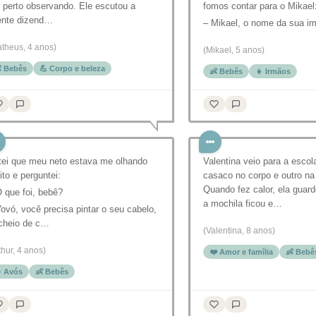
 perto observando. Ele escutou a
fomos contar para o Mikael
iente dizend…
– Mikael, o nome da sua i
theus, 4 anos)
(Mikael, 5 anos)
 Bebês
💪 Corpo e beleza
👶 Bebês
👧 Irmãos
tei que meu neto estava me olhando
Valentina veio para a esco
to e perguntei:
casaco no corpo e outro na
Quando fez calor, ela guar
 que foi, bebê?
a mochila ficou e…
ovó, você precisa pintar o seu cabelo,
 cheio de c…
(Valentina, 8 anos)
thur, 4 anos)
❤️ Amor e família
👶 Bebê
 Avós
👶 Bebês