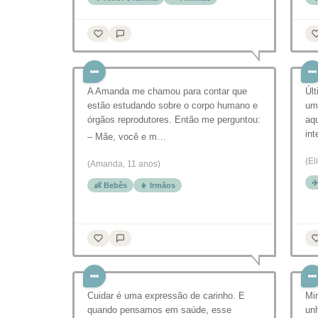
A Amanda me chamou para contar que
Úl
estão estudando sobre o corpo humano e
um
órgãos reprodutores. Então me perguntou:
aqu
in
– Mãe, você e m…
(El
(Amanda, 11 anos)
✈
👶 Bebês
👧 Irmãos
Cuidar é uma expressão de carinho. E
Min
quando pensamos em saúde, esse
un