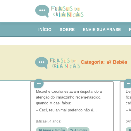
INÍCIO
SOBRE
ENVIE SUA FRASE
Categoria:
👶 Bebês
Micael e Cecília estavam disputando a
De
atenção do irmãozinho recém-nascido,
fi
quando Micael falou:
ca
– Ceci, teu animal preferido não é…
– 
(Micael, 4 anos)
(An
❤️ Amor e família
🐾 Animais
❤