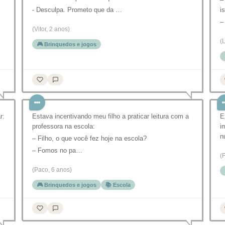
- Desculpa. Prometo que da …
i
–
(Vitor, 2 anos)
(
🎮 Brinquedos e jogos
r:
Estava incentivando meu filho a praticar leitura com a
E
professora na escola:
i
n
– Filho, o que você fez hoje na escola?
– Fomos no pa…
(
(Paco, 6 anos)
🎮 Brinquedos e jogos
📚 Escola