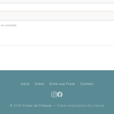
 eu comentar.
Início
Sobre
Envie sua Frase
Contato
© 2026
Frases de Crianças
— Frases engraçadas de crianças