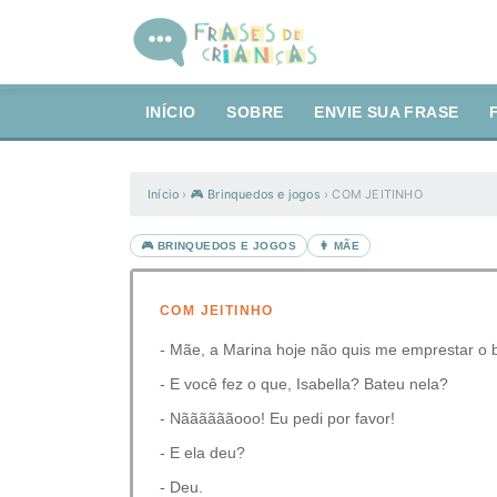
INÍCIO
SOBRE
ENVIE SUA FRASE
Início
›
🎮 Brinquedos e jogos
›
COM JEITINHO
🎮 BRINQUEDOS E JOGOS
👩 MÃE
COM JEITINHO
- Mãe, a Marina hoje não quis me emprestar o 
- E você fez o que, Isabella? Bateu nela?
- Nããããããooo! Eu pedi por favor!
- E ela deu?
- Deu.