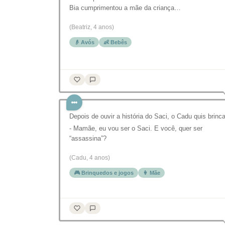
Bia cumprimentou a mãe da criança…
(Beatriz, 4 anos)
👴 Avós
👶 Bebês
Depois de ouvir a história do Saci, o Cadu quis brinca
- Mamãe, eu vou ser o Saci. E você, quer ser
“assassina”?
(Cadu, 4 anos)
🎮 Brinquedos e jogos
👩 Mãe