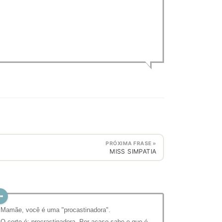
PRÓXIMA FRASE »
MISS SIMPATIA
 Mamãe, você é uma "procastinadora".
 O certo é: procrastinadora. Por acaso sabe o que é