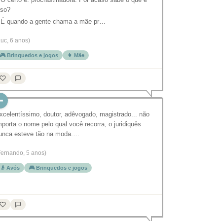
sso?
 É quando a gente chama a mãe pr…
Luc, 6 anos)
🎮 Brinquedos e jogos
👩 Mãe
xcelentíssimo, doutor, adêvogado, magistrado... não
mporta o nome pelo qual você recorra, o juridiquês
unca esteve tão na moda.…
Fernando, 5 anos)
👴 Avós
🎮 Brinquedos e jogos