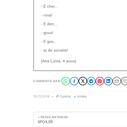
- E chei...
- rosa!
- E den...
- gosa!
- E gos...
- ta de sorvete!
(Ana Luísa, 4 anos)
COMPARTILHAR:
15/12/2016
•
🍕 Comida
,
👧 Irmãos
« FRASE ANTERIOR
SPOILER