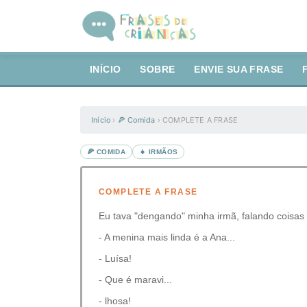
INÍCIO
SOBRE
ENVIE SUA FRASE
Início
›
🍕 Comida
›
COMPLETE A FRASE
🍕 COMIDA
👧 IRMÃOS
COMPLETE A FRASE
Eu tava "dengando" minha irmã, falando coisas 
- A menina mais linda é a Ana...
- Luísa!
- Que é maravi...
- lhosa!