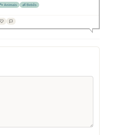
🐾 Animais
👶 Bebês