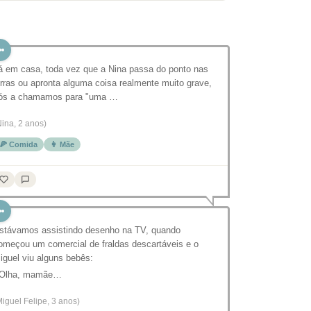
á em casa, toda vez que a Nina passa do ponto nas
irras ou apronta alguma coisa realmente muito grave,
ós a chamamos para "uma …
Nina, 2 anos)
🍕 Comida
👩 Mãe
stávamos assistindo desenho na TV, quando
omeçou um comercial de fraldas descartáveis e o
iguel viu alguns bebês:
 Olha, mamãe…
Miguel Felipe, 3 anos)