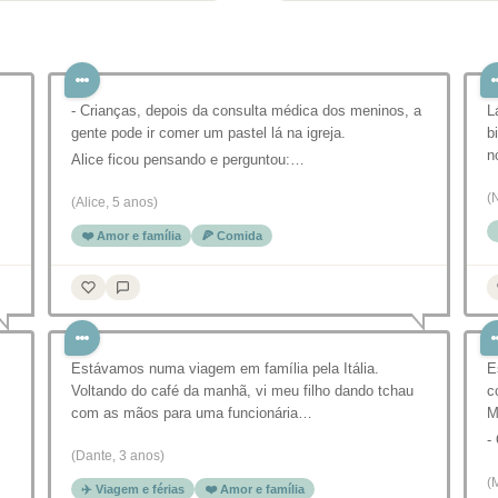
- Crianças, depois da consulta médica dos meninos, a
L
gente pode ir comer um pastel lá na igreja.
b
n
Alice ficou pensando e perguntou:…
(
(Alice, 5 anos)
❤️ Amor e família
🍕 Comida
Estávamos numa viagem em família pela Itália.
E
Voltando do café da manhã, vi meu filho dando tchau
c
com as mãos para uma funcionária…
M
-
(Dante, 3 anos)
(
✈️ Viagem e férias
❤️ Amor e família