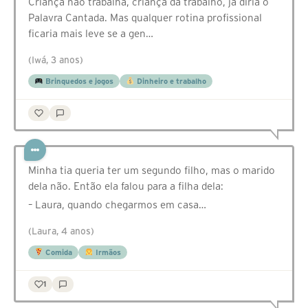
Criança não trabalha, criança dá trabalho, já diria o
Palavra Cantada. Mas qualquer rotina profissional
ficaria mais leve se a gen…
(Iwá, 3 anos)
Brinquedos e jogos
Dinheiro e trabalho
Minha tia queria ter um segundo filho, mas o marido
dela não. Então ela falou para a filha dela:
– Laura, quando chegarmos em casa…
(Laura, 4 anos)
Comida
Irmãos
1