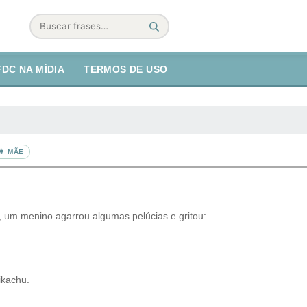
Buscar
FDC NA MÍDIA
TERMOS DE USO
👩 MÃE
, um menino agarrou algumas pelúcias e gritou:
ikachu.