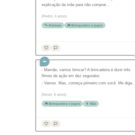
explicação da mãe para não comprar…
(Pedro, 4 anos)
🐾 Animais
🎮 Brinquedos e jogos
- Mamãe, vamos brincar? A brincadeira é dizer três
filmes de ação em dez segundos.
- Vamos. Mas, começa primeiro com você. Me diga
(Kevin, 6 anos)
🎮 Brinquedos e jogos
👩 Mãe