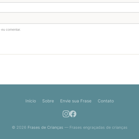
 eu comentar.
Início
Sobre
Envie sua Frase
Contato
© 2026
Frases de Crianças
— Frases engraçadas de crianças