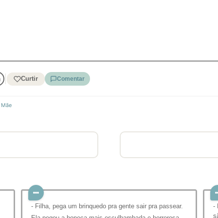
Curtir
Comentar
 Mãe
- Filha, pega um brinquedo pra gente sair pra passear.
-
s
Ela pegou a boneca mais esculhambada e horrorosa.