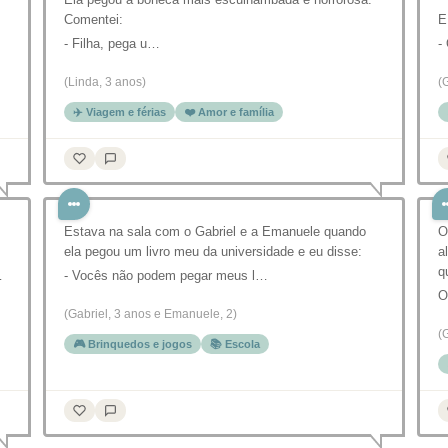
Comentei:
E
- Filha, pega u…
-
(Linda, 3 anos)
(
✈️ Viagem e férias
❤️ Amor e família
Estava na sala com o Gabriel e a Emanuele quando
O
ela pegou um livro meu da universidade e eu disse:
a
q
…
- Vocês não podem pegar meus l…
O
(Gabriel, 3 anos e Emanuele, 2)
(
🎮 Brinquedos e jogos
📚 Escola