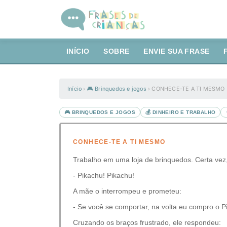
INÍCIO
SOBRE
ENVIE SUA FRASE
Início
›
🎮 Brinquedos e jogos
›
CONHECE-TE A TI MESMO
🎮 BRINQUEDOS E JOGOS
💰 DINHEIRO E TRABALHO
CONHECE-TE A TI MESMO
Trabalho em uma loja de brinquedos. Certa vez
- Pikachu! Pikachu!
A mãe o interrompeu e prometeu:
- Se você se comportar, na volta eu compro o P
Cruzando os braços frustrado, ele respondeu: