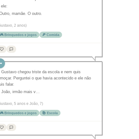
 ele:
 Outro, mamãe. O outro.
Gustavo, 2 anos)
🎮 Brinquedos e jogos
🍕 Comida
 Gustavo chegou triste da escola e nem quis
lmoçar. Perguntei o que havia acontecido e ele não
uis falar.
 João, irmão mais v…
Gustavo, 5 anos e João, 7)
🎮 Brinquedos e jogos
📚 Escola