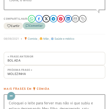
(Julia, 6 anos)
COMPARTILHAR:
Curtir
Comentar
08/09/2021
•
Comida
,
Mãe
,
Saúde e médico
« FRASE ANTERIOR
BOLADA
PRÓXIMA FRASE »
MOLEZINHA
MAIS FRASES EM
COMIDA
Coloquei o leite para ferver mas não vi que subiu e
estava derramando. Meu filho, desesperado, saiu