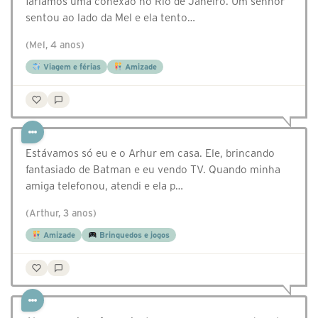
faríamos uma conexão no Rio de Janeiro. Um senhor
sentou ao lado da Mel e ela tento…
(Mel, 4 anos)
Viagem e férias
Amizade
Estávamos só eu e o Arhur em casa. Ele, brincando
fantasiado de Batman e eu vendo TV. Quando minha
amiga telefonou, atendi e ela p…
(Arthur, 3 anos)
Amizade
Brinquedos e jogos