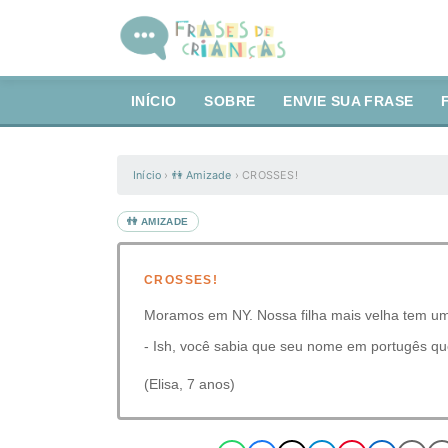
INÍCIO
SOBRE
ENVIE SUA FRASE
Início
›
👫 Amizade
›
CROSSES!
👫 AMIZADE
CROSSES!
Moramos em NY. Nossa filha mais velha tem um
- Ish, você sabia que seu nome em portugês qu
(Elisa, 7 anos)