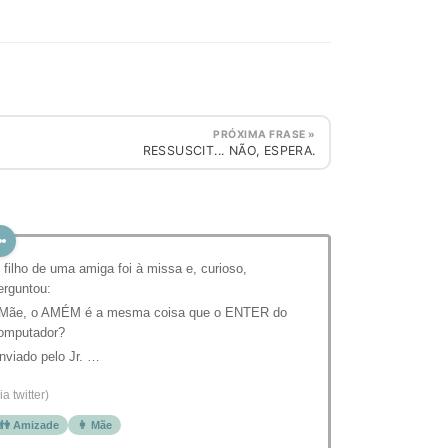
PRÓXIMA FRASE »
RESSUSCIT... NÃO, ESPERA.
 filho de uma amiga foi à missa e, curioso,
erguntou:
 Mãe, o AMÉM é a mesma coisa que o ENTER do
omputador?
nviado pelo Jr. …
ia twitter)
👫 Amizade
👩 Mãe