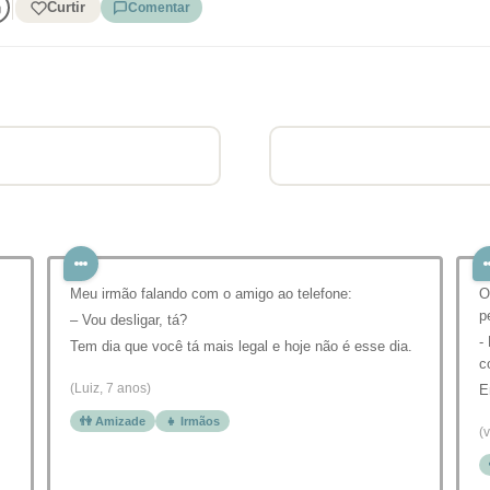
Curtir
Comentar
Meu irmão falando com o amigo ao telefone:
O
p
– Vou desligar, tá?
-
Tem dia que você tá mais legal e hoje não é esse dia.
c
(Luiz, 7 anos)
E
👫 Amizade
👧 Irmãos
(v