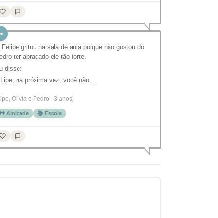
 Felipe gritou na sala de aula porque não gostou do
edro ter abraçado ele tão forte.
u disse:
 Lipe, na próxima vez, você não …
Lipe, Olivia e Pedro - 3 anos)
👫 Amizade
📚 Escola