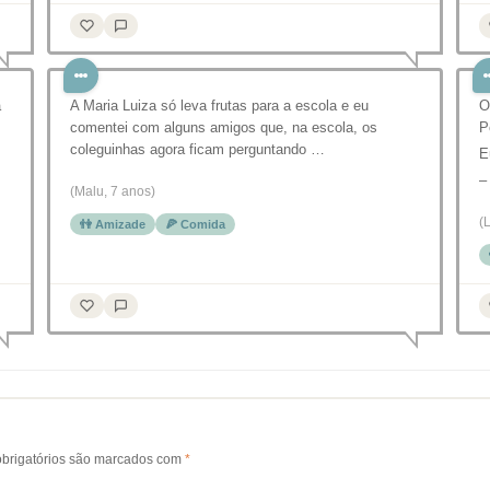
a
A Maria Luiza só leva frutas para a escola e eu
O
comentei com alguns amigos que, na escola, os
P
coleguinhas agora ficam perguntando …
E
–
(Malu, 7 anos)
(
👫 Amizade
🍕 Comida
brigatórios são marcados com
*