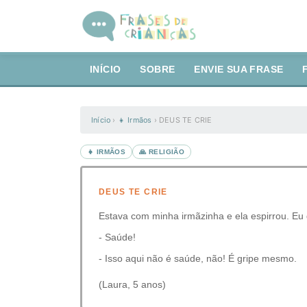
INÍCIO
SOBRE
ENVIE SUA FRASE
Início
›
👧 Irmãos
›
DEUS TE CRIE
👧 IRMÃOS
🙏 RELIGIÃO
DEUS TE CRIE
Estava com minha irmãzinha e ela espirrou. Eu 
- Saúde!
- Isso aqui não é saúde, não! É gripe mesmo.
(Laura, 5 anos)