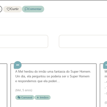
Curtir
Comentar
A Mel herdou do irmão uma fantasia do Super Homem.
M
Um dia, ela perguntou se poderia ser o Super Homem
m
e respondemos que ela poderi…
-
-
(Mel, 5 anos)
-
🎭 Carnaval
👧 Irmãos
(