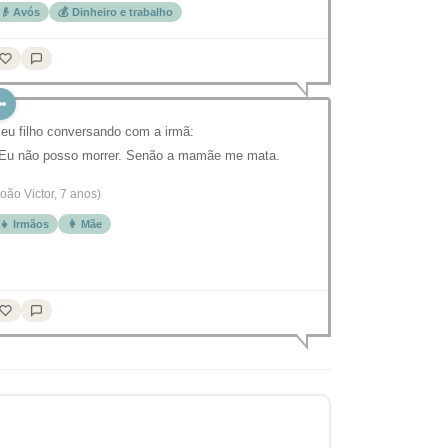
👴 Avós
💰 Dinheiro e trabalho
eu filho conversando com a irmã:
 Eu não posso morrer. Senão a mamãe me mata.
João Victor, 7 anos)
👧 Irmãos
👩 Mãe