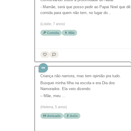
- Mamãe, será que posso pedir ao Papai Noel que dê
comida para quem não tem, no lugar do…
(Lisiée, 7 anos)
🍕 Comida
👩 Mãe
Criança não namora, mas tem opinião pra tudo.
Busquei minha filha na escola e era Dia dos
Namorados. Ela veio dizendo:
– Mãe, meu …
(Helena, 5 anos)
👫 Amizade
👴 Avós