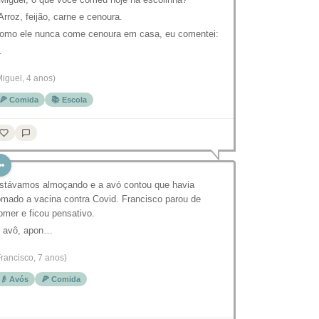
 Arroz, feijão, carne e cenoura.
omo ele nunca come cenoura em casa, eu comentei:
…
Miguel, 4 anos)
🍕 Comida
📚 Escola
stávamos almoçando e a avó contou que havia
omado a vacina contra Covid. Francisco parou de
omer e ficou pensativo.
 avô, apon…
Francisco, 7 anos)
👴 Avós
🍕 Comida