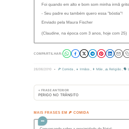
Foi quando em alto e bom som minha irmã grito
- Seu padre eu também quero essa "bóstia"!
Enviado pela Maura Fischer
(Claudine, na época com 3 anos, hoje com 25)
COMPARTILHAR:
26/06/2010
•
🍕 Comida
,
👧 Irmãos
,
👩 Mãe
,
🙏 Religião
,
🗣️
« FRASE ANTERIOR
PERIGO NO TRÂNSITO
MAIS FRASES EM 🍕 COMIDA
Conversando sobre a proximidade do Natal: