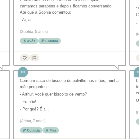
cantamos parabéns e depois ficamos conversando.
-
Até que a Sophia comentou:
C
- Ai, ai... …
(Sophia, 5 anos)
(
👴 Avós
🍕 Comida
Com um saco de biscoito de polvilho nas mãos, minha
E
mãe perguntou:
t
c
- Arthur, você quer biscoito de vento?
O
- Eu não!
- Por quê? É t…
(
(Arthur, 7 anos)
🍕 Comida
👩 Mãe