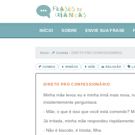
INÍCIO
SOBRE
ENVIE SUA FRASE
Início
›
🍕 Comida
›
DIRETO PRO CONFESSIONÁRIO
🍕 COMIDA
👧 IRMÃOS
👩 MÃE
🙏 RELIGIÃO
🗣️ 
DIRETO PRO CONFESSIONÁRIO
Minha mãe levou eu e minha irmã mais nova, na
insistentemente perguntava:
- Mãe, o que é isso que você está comendo? Mã
Já irritada, minha mãe respondeu rispidamente:
- Não é biscoito, é hóstia, filha.