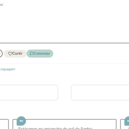
u:
Curtir
Comentar
 Linguagem
Estávamos no aniversário do avô da Sophia,
-