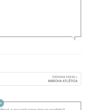
PRÓXIMA FRASE »
MARCHA ATLÉTICA
 Miguel, o que você comeu hoje na escolinha?