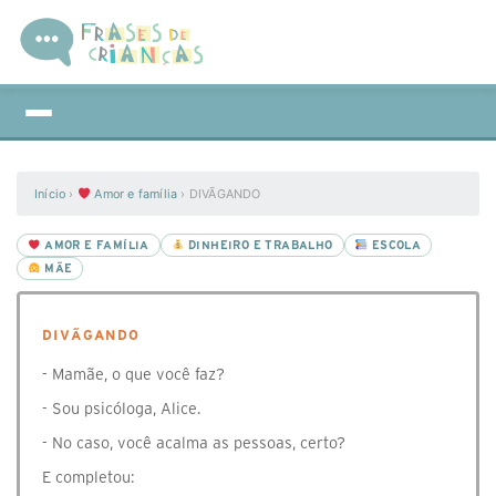
Início
›
Amor e família
›
DIVÃGANDO
AMOR E FAMÍLIA
DINHEIRO E TRABALHO
ESCOLA
MÃE
DIVÃGANDO
- Mamãe, o que você faz?
- Sou psicóloga, Alice.
- No caso, você acalma as pessoas, certo?
E completou: