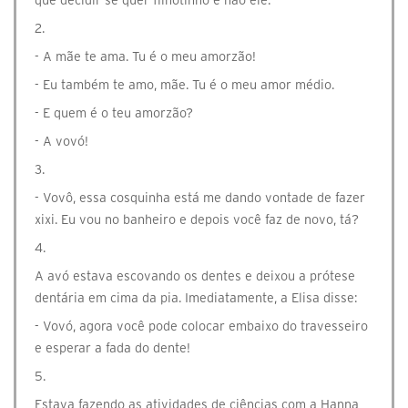
que decidir se quer filhotinho e não ele.
2.
- A mãe te ama. Tu é o meu amorzão!
- Eu também te amo, mãe. Tu é o meu amor médio.
- E quem é o teu amorzão?
- A vovó!
3.
- Vovô, essa cosquinha está me dando vontade de fazer
xixi. Eu vou no banheiro e depois você faz de novo, tá?
4.
A avó estava escovando os dentes e deixou a prótese
dentária em cima da pia. Imediatamente, a Elisa disse:
- Vovó, agora você pode colocar embaixo do travesseiro
e esperar a fada do dente!
5.
Estava fazendo as atividades de ciências com a Hanna