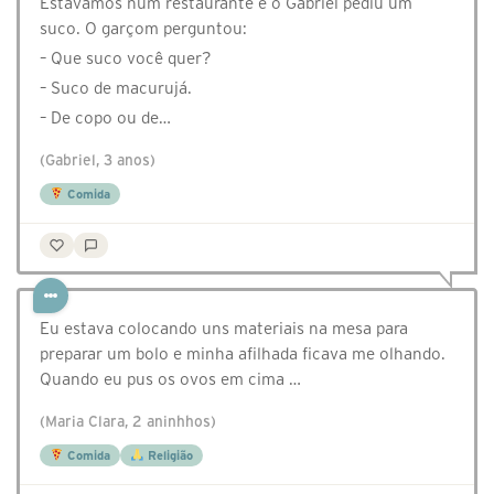
Estávamos num restaurante e o Gabriel pediu um
suco. O garçom perguntou:
– Que suco você quer?
– Suco de macurujá.
– De copo ou de…
(Gabriel, 3 anos)
Comida
Eu estava colocando uns materiais na mesa para
preparar um bolo e minha afilhada ficava me olhando.
Quando eu pus os ovos em cima …
(Maria Clara, 2 aninhhos)
Comida
Religião