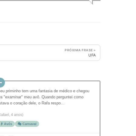
PRÓXIMA FRASE »
UFA
eu priminho tem uma fantasia de médico e chegou
ra "examinar" meu avô. Quando perguntei como
stava o coração dele, o Rafa respo…
Rafael, 4 anos)
👴 Avós
🎭 Carnaval