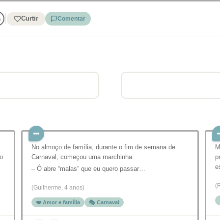
Curtir
Comentar
No almoço de família, durante o fim de semana de
M
o
Carnaval, começou uma marchinha:
p
e
– Ô abre “malas” que eu quero passar…
(
(Guilherme, 4 anos)
❤️ Amor e família
🎭 Carnaval