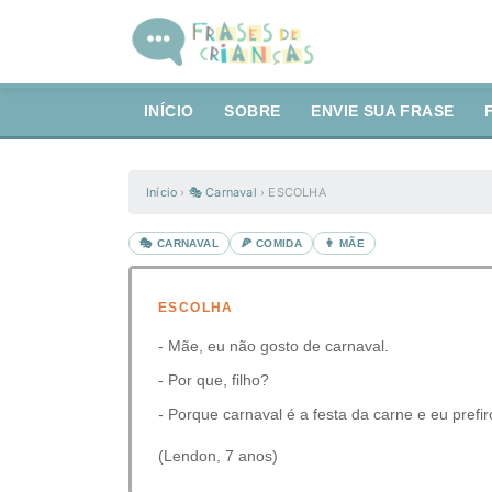
INÍCIO
SOBRE
ENVIE SUA FRASE
Início
›
🎭 Carnaval
›
ESCOLHA
🎭 CARNAVAL
🍕 COMIDA
👩 MÃE
ESCOLHA
- Mãe, eu não gosto de carnaval.
- Por que, filho?
- Porque carnaval é a festa da carne e eu prefir
(Lendon, 7 anos)