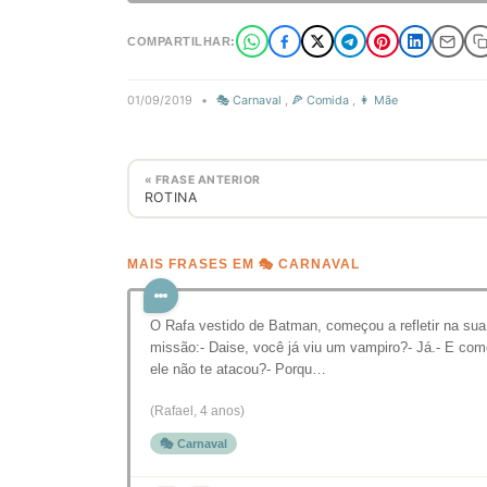
COMPARTILHAR:
01/09/2019
•
🎭 Carnaval
,
🍕 Comida
,
👩 Mãe
« FRASE ANTERIOR
ROTINA
MAIS FRASES EM 🎭 CARNAVAL
O Rafa vestido de Batman, começou a refletir na sua
missão:- Daise, você já viu um vampiro?- Já.- E com
ele não te atacou?- Porqu…
(Rafael, 4 anos)
🎭 Carnaval