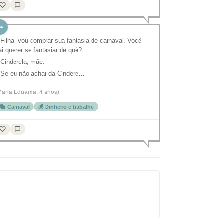
 Filha, vou comprar sua fantasia de carnaval. Você
ai querer se fantasiar de quê?
 Cinderela, mãe.
 Se eu não achar da Cindere…
Maria Eduarda, 4 anos)
🎭 Carnaval
💰 Dinheiro e trabalho