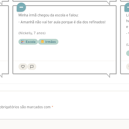
Minha irmã chegou da escola e falou:
L
h
- Amanhã não vai ter aula porque é dia dos refinados!
e
(Nickelly, 7 anos)
-
Escola
Irmãos
(
brigatórios são marcados com
*