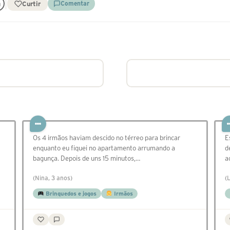
Curtir
Comentar
Os 4 irmãos haviam descido no térreo para brincar
E
enquanto eu fiquei no apartamento arrumando a
d
bagunça. Depois de uns 15 minutos,…
a
(Nina, 3 anos)
(
Brinquedos e jogos
Irmãos