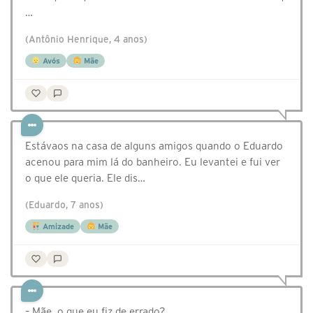
…
(Antônio Henrique, 4 anos)
Avós
Mãe
Estávaos na casa de alguns amigos quando o Eduardo
acenou para mim lá do banheiro. Eu levantei e fui ver
o que ele queria. Ele dis…
(Eduardo, 7 anos)
Amizade
Mãe
– Mãe, o que eu fiz de errado?