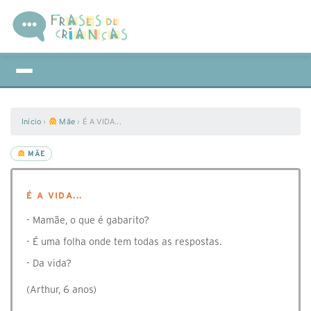
Início
›
Mãe
›
É A VIDA...
MÃE
É A VIDA...
- Mamãe, o que é gabarito?
- É uma folha onde tem todas as respostas.
- Da vida?
(Arthur, 6 anos)