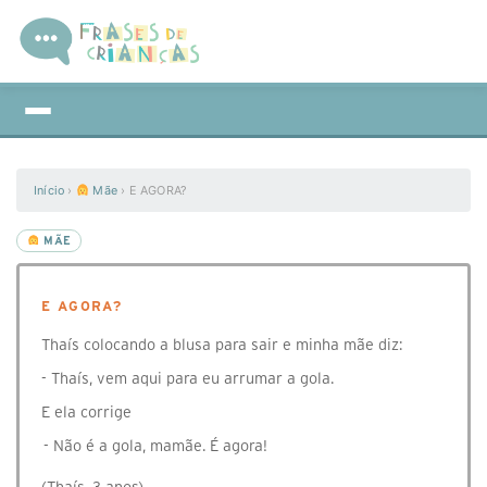
Início
›
Mãe
›
E AGORA?
MÃE
E AGORA?
Thaís colocando a blusa para sair e minha mãe diz:
- Thaís, vem aqui para eu arrumar a gola.
E ela corrige
- Não é a gola, mamãe. É agora!