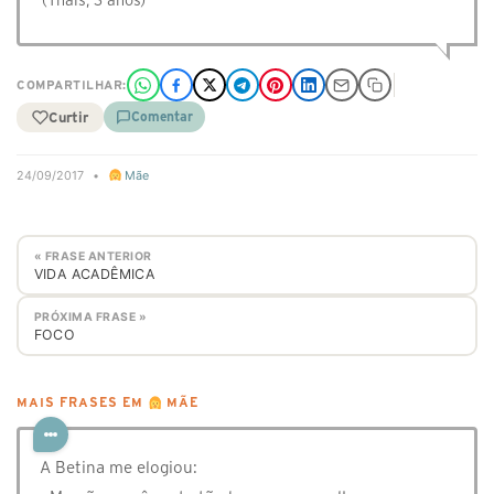
(Thaís, 3 anos)
COMPARTILHAR:
Curtir
Comentar
24/09/2017
•
Mãe
« FRASE ANTERIOR
VIDA ACADÊMICA
PRÓXIMA FRASE »
FOCO
MAIS FRASES EM
MÃE
A Betina me elogiou: