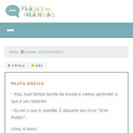
Início
›
Escola
›
PAUTA MÁGICA
ESCOLA
MÃE
PAUTA MÁGICA
- Ana, hoje temos tarefa da escola e vamos aprender o
que é um repórter.
- Eu sei o que é, mamãe. É daquele seu livro “Erre
Potter”.
(Ana, 4 anos)