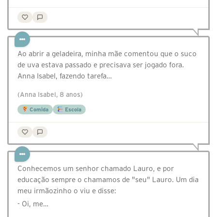
Ao abrir a geladeira, minha mãe comentou que o suco
de uva estava passado e precisava ser jogado fora.
Anna Isabel, fazendo tarefa…
(Anna Isabel, 8 anos)
Comida
Escola
Conhecemos um senhor chamado Lauro, e por
educação sempre o chamamos de "seu" Lauro. Um dia
meu irmãozinho o viu e disse:
- Oi, me…