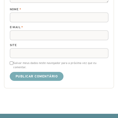
NOME
*
E-MAIL
*
SITE
Salvar meus dados neste navegador para a próxima vez que eu
comentar.