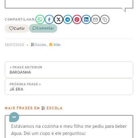
COMPARTILHAR:
Curtir
Comentar
28/07/2020
•
Escola
,
Mãe
« FRASE ANTERIOR
BARGANHA
PRÓXIMA FRASE »
JÁ ERA
MAIS FRASES EM
ESCOLA
Estávamos na cozinha e meu filho me pediu para beber
água. Dei um copo e ele perguntou: