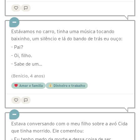
Estávamos no carro, tinha uma música tocando
baixinho, um silêncio e lá do bando de trás eu ouço:
- Pai?
- Oi, filho.
- Sabe de um…
(Benício, 4 anos)
Amor e família
Dinheiro e trabalho
Estava conversando com o meu filho sobre a avó Cida
que tinha morrido. Ele comentou:
- Eu tenho medo da morte e dessa coisa de ser…