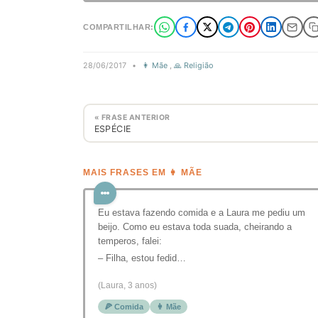
COMPARTILHAR:
28/06/2017
•
👩 Mãe
,
🙏 Religião
« FRASE ANTERIOR
ESPÉCIE
MAIS FRASES EM 👩 MÃE
Eu estava fazendo comida e a Laura me pediu um
beijo. Como eu estava toda suada, cheirando a
temperos, falei:
– Filha, estou fedid…
(Laura, 3 anos)
🍕 Comida
👩 Mãe