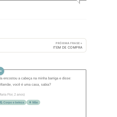
PRÓXIMA FRASE »
ITEM DE COMPRA
la encostou a cabeça na minha barriga e disse:
 Mamãe, você é uma casa, sabia?
Maria Flor, 2 anos)
💪 Corpo e beleza
👩 Mãe