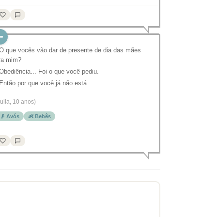
 O que vocês vão dar de presente de dia das mães
ra mim?
 Obediência... Foi o que você pediu.
 Então por que você já não está …
Julia, 10 anos)
👴 Avós
👶 Bebês