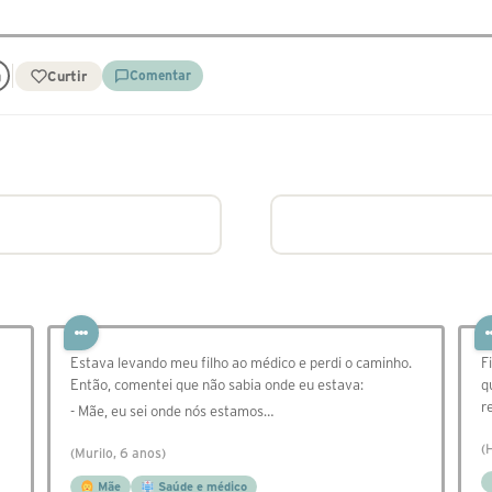
Curtir
Comentar
Estava levando meu filho ao médico e perdi o caminho.
F
Então, comentei que não sabia onde eu estava:
q
r
- Mãe, eu sei onde nós estamos…
(
(Murilo, 6 anos)
Mãe
Saúde e médico