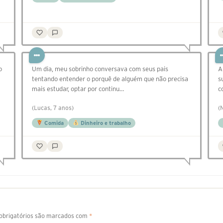
o
Um dia, meu sobrinho conversava com seus pais
A
tentando entender o porquê de alguém que não precisa
s
mais estudar, optar por continu…
c
(Lucas, 7 anos)
(
Comida
Dinheiro e trabalho
brigatórios são marcados com
*