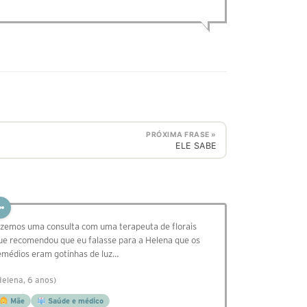
PRÓXIMA FRASE »
ELE SABE
izemos uma consulta com uma terapeuta de florais
ue recomendou que eu falasse para a Helena que os
emédios eram gotinhas de luz…
Helena, 6 anos)
Mãe
Saúde e médico