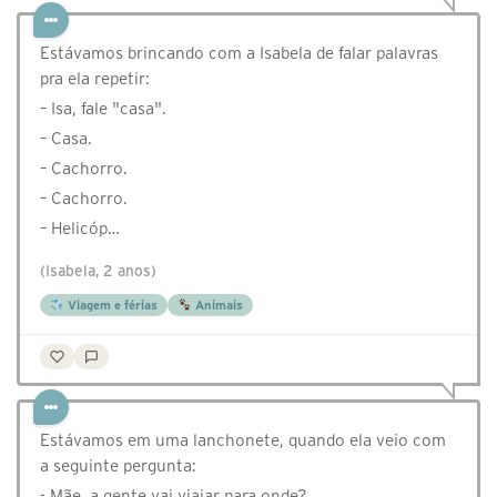
Estávamos brincando com a Isabela de falar palavras
pra ela repetir:
– Isa, fale "casa".
– Casa.
– Cachorro.
– Cachorro.
– Helicóp…
(Isabela, 2 anos)
Viagem e férias
Animais
Estávamos em uma lanchonete, quando ela veio com
a seguinte pergunta:
- Mãe, a gente vai viajar para onde?