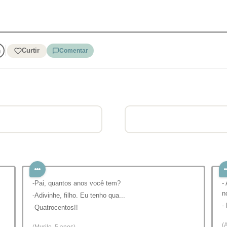
Curtir
Comentar
-Pai, quantos anos você tem?
-
n
-Adivinhe, filho. Eu tenho qua...
-
-Quatrocentos!!
(