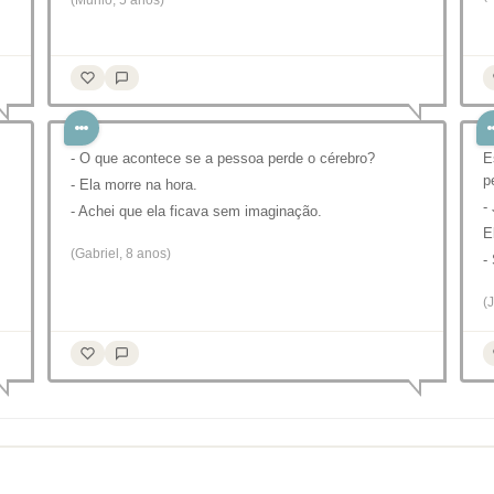
(Murilo, 5 anos)
- O que acontece se a pessoa perde o cérebro?
E
p
- Ela morre na hora.
-
- Achei que ela ficava sem imaginação.
E
(Gabriel, 8 anos)
-
(