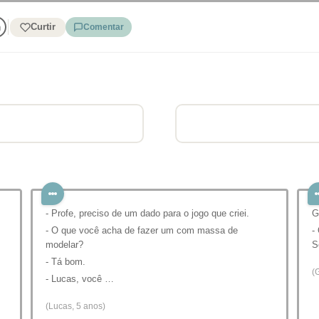
Curtir
Comentar
- Profe, preciso de um dado para o jogo que criei.
G
- O que você acha de fazer um com massa de
-
modelar?
S
- Tá bom.
(
- Lucas, você …
(Lucas, 5 anos)