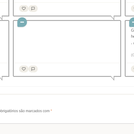
G
h
-
(
brigatórios são marcados com
*