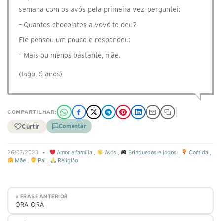
semana com os avós pela primeira vez, perguntei:
– Quantos chocolates a vovó te deu?
Ele pensou um pouco e respondeu:
– Mais ou menos bastante, mãe.
(Iago, 6 anos)
COMPARTILHAR:
Curtir
Comentar
26/07/2023
•
Amor e família
,
Avós
,
Brinquedos e jogos
,
Comida
,
Mãe
,
Pai
,
Religião
« FRASE ANTERIOR
ORA ORA