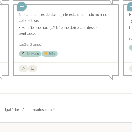
Na cama, antes de dormir, ele estava deitado no meu
H
colo e disse:
-
– Mamãe, me abraça? Não me deixe cair desse
B
penhasco.
(
(João, 3 anos)
Animais
Mãe
brigatórios são marcados com
*