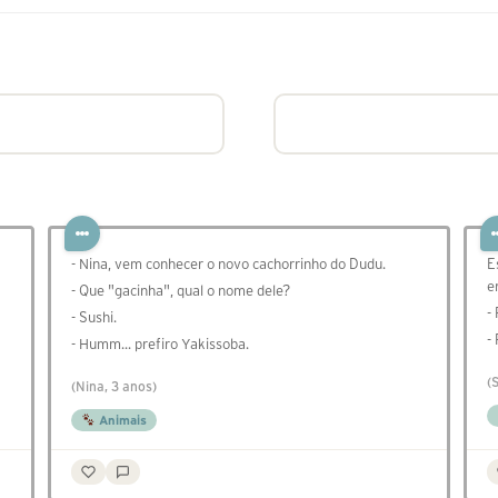
- Nina, vem conhecer o novo cachorrinho do Dudu.
E
e
- Que "gacinha", qual o nome dele?
-
- Sushi.
-
- Humm... prefiro Yakissoba.
(
(Nina, 3 anos)
Animais