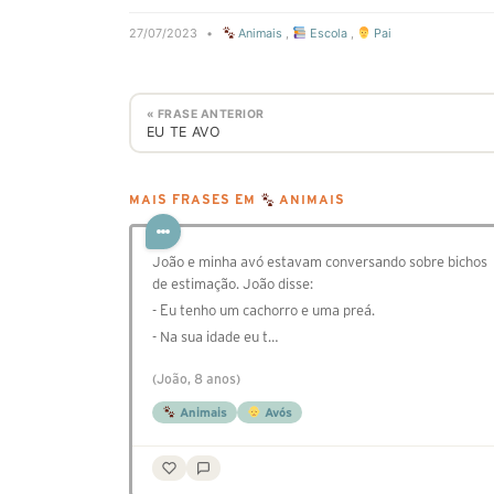
27/07/2023
•
Animais
,
Escola
,
Pai
« FRASE ANTERIOR
EU TE AVO
MAIS FRASES EM
ANIMAIS
João e minha avó estavam conversando sobre bichos
de estimação. João disse:
- Eu tenho um cachorro e uma preá.
- Na sua idade eu t…
(João, 8 anos)
Animais
Avós