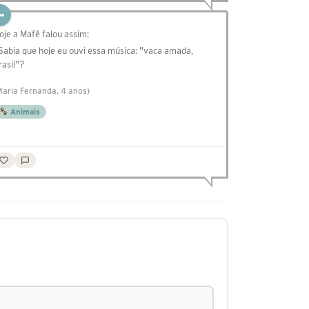
oje a Mafê falou assim:
 Sabia que hoje eu ouvi essa música: "vaca amada,
rasil"?
Maria Fernanda, 4 anos)
Animais