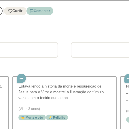
Curtir
Comentar
o,
Estava lendo a história da morte e ressureição de
N
Jesus para o Vitor e mostrei a ilustração do túmulo
–
vazio com o tecido que o cob…
–
(Vítor, 3 anos)
(
Morte e céu
Religião