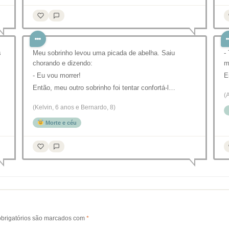
s
Meu sobrinho levou uma picada de abelha. Saiu
-
chorando e dizendo:
m
- Eu vou morrer!
E
Então, meu outro sobrinho foi tentar confortá-l…
(
(Kelvin, 6 anos e Bernardo, 8)
Morte e céu
brigatórios são marcados com
*