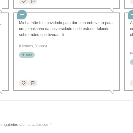
,
Minha mãe foi convidada para dar uma entrevista para
A
um jornalzinho da universidade onde estudo, falando
e
sobre mães que tiveram fi…
o
–
(Hermes, 8 anos)
(
👩 Mãe
brigatórios são marcados com
*