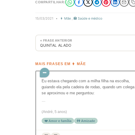
COMPARTILHAR:
15/03/2021
•
👩 Mãe
,
🏥 Saúde e médico
« FRASE ANTERIOR
QUINTAL ALADO
MAIS FRASES EM 👩 MÃE
Eu estava chegando com a milha filha na escolha,
guiando ela pela cadeira de rodas, quando um colega
se aproximou e me perguntou:
…
(André, 5 anos)
❤️ Amor e família
👫 Amizade