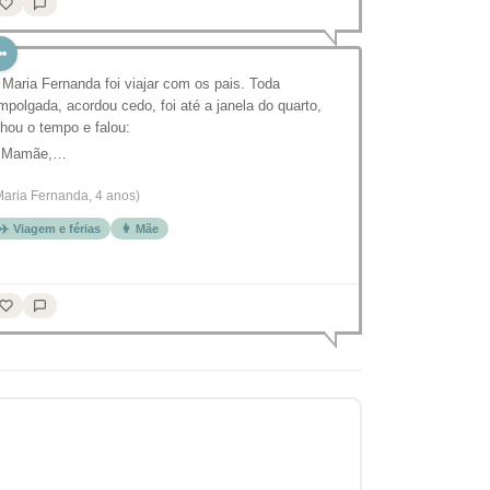
 Maria Fernanda foi viajar com os pais. Toda
mpolgada, acordou cedo, foi até a janela do quarto,
lhou o tempo e falou:
 Mamãe,…
Maria Fernanda, 4 anos)
✈️ Viagem e férias
👩 Mãe