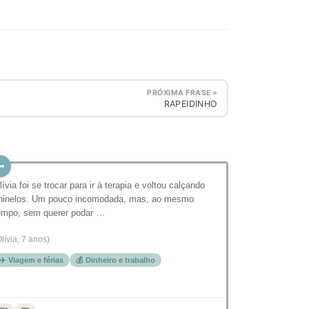
PRÓXIMA FRASE »
RAPEIDINHO
⁣⁣⁣Olívia foi se trocar para ir à terapia e voltou calçando
hinelos. Um pouco incomodada, mas, ao mesmo
empo, sem querer podar …
Olívia, 7 anos)
✈️ Viagem e férias
💰 Dinheiro e trabalho