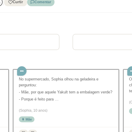
Curtir
Comentar
No supermercado, Sophia olhou na geladeira e
⁣
perguntou:
c
t
- Mãe, por que aquele Yakult tem a embalagem verde?
- Porque é feito para …
(
(Sophia, 10 anos)
👩 Mãe