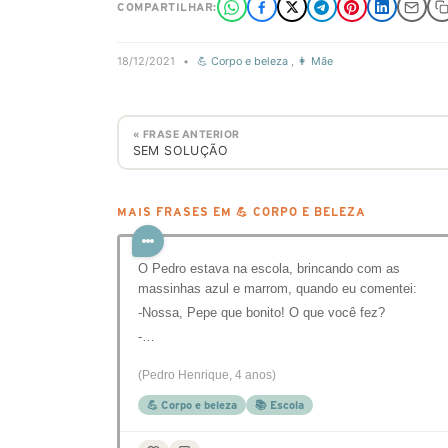
COMPARTILHAR:
18/12/2021
•
💪 Corpo e beleza
,
👩 Mãe
« FRASE ANTERIOR
SEM SOLUÇÃO
MAIS FRASES EM 💪 CORPO E BELEZA
O Pedro estava na escola, brincando com as
massinhas azul e marrom, quando eu comentei:
-Nossa, Pepe que bonito! O que você fez?
-…
(Pedro Henrique, 4 anos)
💪 Corpo e beleza
📚 Escola