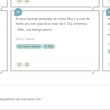
Estava fazendo penteado na minha filha e a virei de
I
frente pra mim para ficar mais fácil. Ela comentou:
á
- Mãe, sua barriga parece …
-
.
e
(Alice, 3 anos)
(
💪 Corpo e beleza
👩 Mãe
brigatórios são marcados com
*