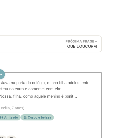
PRÓXIMA FRASE »
QUE LOUCURA!
stava na porta do colégio, minha filha adolescente
ntrou no carro e comentei com ela:
 Nossa, filha, como aquele menino é bonit…
Cecília, 7 anos)
👫 Amizade
💪 Corpo e beleza