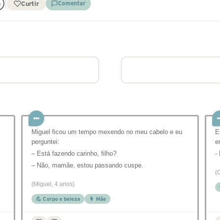
Curtir
Comentar
Miguel ficou um tempo mexendo no meu cabelo e eu
E
perguntei:
e
– Está fazendo carinho, filho?
-
– Não, mamãe, estou passando cuspe.
(
(Miguel, 4 anos)
💪 Corpo e beleza
👩 Mãe