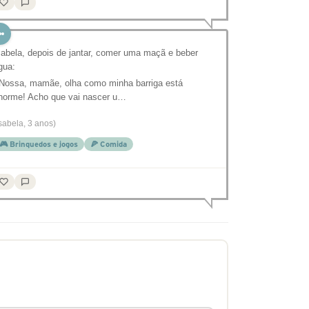
sabela, depois de jantar, comer uma maçã e beber
gua:
 Nossa, mamãe, olha como minha barriga está
norme! Acho que vai nascer u…
Isabela, 3 anos)
🎮 Brinquedos e jogos
🍕 Comida