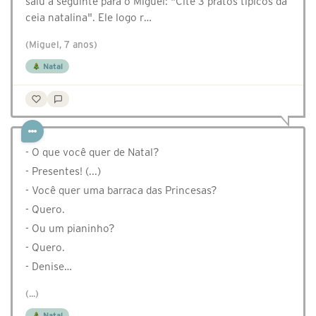
saiu a seguinte para o Miguel: "Cite 3 pratos típicos da
ceia natalina". Ele logo r…
(Miguel, 7 anos)
Natal
- O que você quer de Natal?
- Presentes! (...)
- Você quer uma barraca das Princesas?
- Quero.
- Ou um pianinho?
- Quero.
- Denise…
(...)
Natal