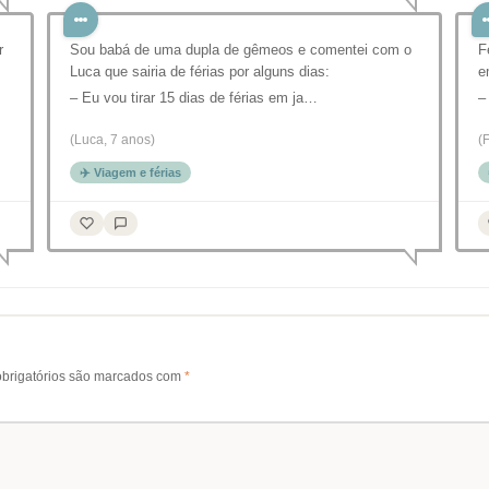
r
Sou babá de uma dupla de gêmeos e comentei com o
F
Luca que sairia de férias por alguns dias:
e
– Eu vou tirar 15 dias de férias em ja…
–
(Luca, 7 anos)
(
✈️ Viagem e férias
brigatórios são marcados com
*