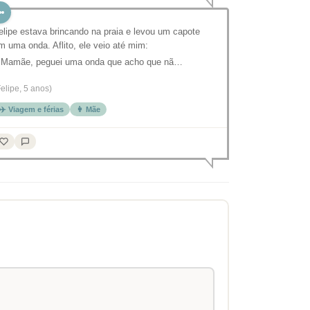
elipe estava brincando na praia e levou um capote
m uma onda. Aflito, ele veio até mim:
 Mamãe, peguei uma onda que acho que nã…
Felipe, 5 anos)
✈️ Viagem e férias
👩 Mãe