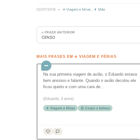
02/07/2019
•
✈️ Viagem e férias
,
👩 Mãe
« FRASE ANTERIOR
CENSO
MAIS FRASES EM ✈️ VIAGEM E FÉRIAS
Na sua primeira viagem de avião, o Eduardo estava
bem ansioso e falante. Quando o avião decolou ele
ficou quieto e com uma cara de…
(Eduardo, 4 anos)
✈️ Viagem e férias
💪 Corpo e beleza