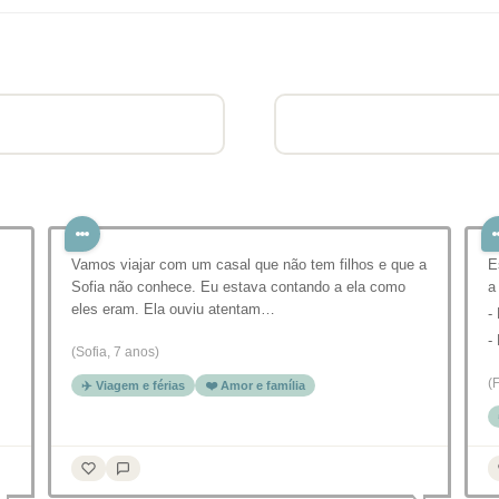
Vamos viajar com um casal que não tem filhos e que a
E
Sofia não conhece. Eu estava contando a ela como
a
eles eram. Ela ouviu atentam…
-
-
(Sofia, 7 anos)
(
✈️ Viagem e férias
❤️ Amor e família