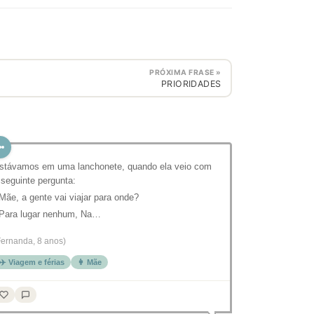
PRÓXIMA FRASE »
PRIORIDADES
stávamos em uma lanchonete, quando ela veio com
 seguinte pergunta:
 Mãe, a gente vai viajar para onde?
 Para lugar nenhum, Na…
Fernanda, 8 anos)
✈️ Viagem e férias
👩 Mãe