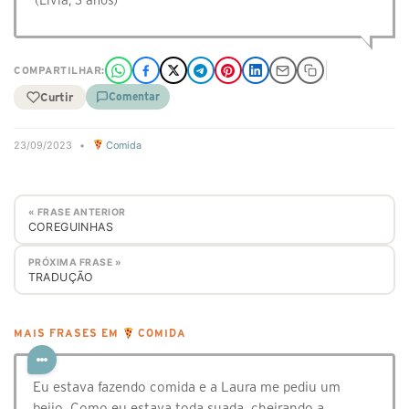
(Lívia, 3 anos)
COMPARTILHAR:
Curtir
Comentar
23/09/2023
•
Comida
« FRASE ANTERIOR
COREGUINHAS
PRÓXIMA FRASE »
TRADUÇÃO
MAIS FRASES EM
COMIDA
Eu estava fazendo comida e a Laura me pediu um
beijo. Como eu estava toda suada, cheirando a