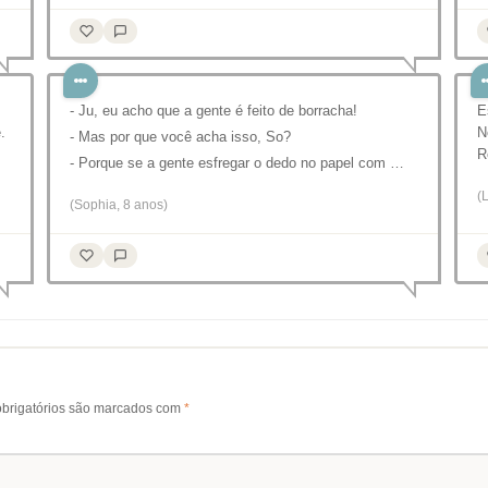
- Ju, eu acho que a gente é feito de borracha!
E
.
N
- Mas por que você acha isso, So?
R
- Porque se a gente esfregar o dedo no papel com …
(
(Sophia, 8 anos)
brigatórios são marcados com
*