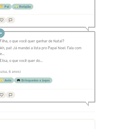
Pai
Religião
 Filha, o que você quer ganhar de Natal?
 Ah, pai! Já mandei a lista pro Papai Noel. Fala com
e...
 Elisa, o que você quer do…
Luísa, 6 anos)
Avós
Brinquedos e jogos