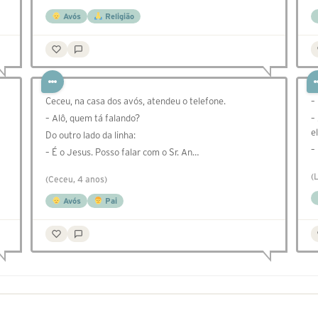
Avós
Religião
Ceceu, na casa dos avós, atendeu o telefone.
–
– Alô, quem tá falando?
–
el
Do outro lado da linha:
–
– É o Jesus. Posso falar com o Sr. An…
(
(Ceceu, 4 anos)
Avós
Pai