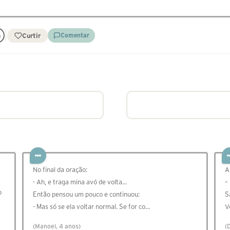
Curtir
Comentar
No final da oração:
A
- Ah, e traga mina avó de volta...
–
o
Então pensou um pouco e continuou:
S
- Mas só se ela voltar normal. Se for co…
V
(Manoel, 4 anos)
(